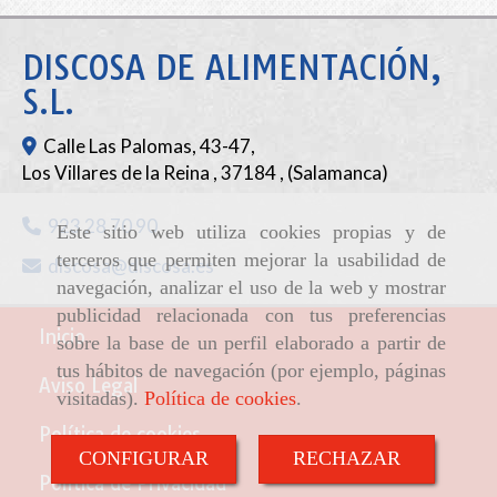
DISCOSA DE ALIMENTACIÓN,
S.L.
Calle Las Palomas, 43-47,
Los Villares de la Reina
,
37184
,
(Salamanca)
923 28 70 90
Este sitio web utiliza cookies propias y de
terceros que permiten mejorar la usabilidad de
discosa
discosa.es
navegación, analizar el uso de la web y mostrar
publicidad relacionada con tus preferencias
Inicio
sobre la base de un perfil elaborado a partir de
tus hábitos de navegación (por ejemplo, páginas
Aviso Legal
visitadas).
Política de cookies
.
Política de cookies
CONFIGURAR
RECHAZAR
Política de Privacidad