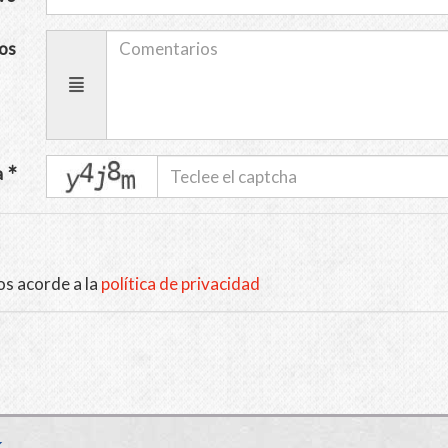
os
captcha
a
os acorde a la
política de privacidad