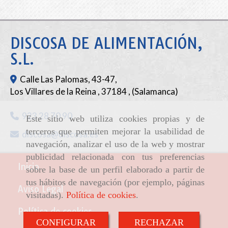
DISCOSA DE ALIMENTACIÓN,
S.L.
Calle Las Palomas, 43-47,
Los Villares de la Reina
,
37184
,
(Salamanca)
923 28 70 90
Este sitio web utiliza cookies propias y de
terceros que permiten mejorar la usabilidad de
discosa
discosa.es
navegación, analizar el uso de la web y mostrar
publicidad relacionada con tus preferencias
Inicio
sobre la base de un perfil elaborado a partir de
tus hábitos de navegación (por ejemplo, páginas
Aviso Legal
visitadas).
Política de cookies
.
Política de cookies
CONFIGURAR
RECHAZAR