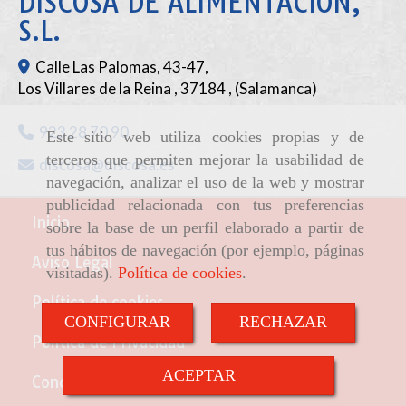
DISCOSA DE ALIMENTACIÓN,
S.L.
Calle Las Palomas, 43-47,
Los Villares de la Reina
,
37184
,
(Salamanca)
923 28 70 90
Este sitio web utiliza cookies propias y de
terceros que permiten mejorar la usabilidad de
discosa
discosa.es
navegación, analizar el uso de la web y mostrar
publicidad relacionada con tus preferencias
Inicio
sobre la base de un perfil elaborado a partir de
tus hábitos de navegación (por ejemplo, páginas
Aviso Legal
visitadas).
Política de cookies
.
Política de cookies
CONFIGURAR
RECHAZAR
Política de Privacidad
ACEPTAR
Condiciones de venta online