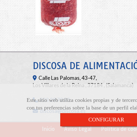
DISCOSA DE ALIMENTACIÓ
Calle Las Palomas, 43-47,
Los Villares de la Reina
,
37184
,
(Salamanca)
923 28 70 90
Este sitio web utiliza cookies propias y de terce
con tus preferencias sobre la base de un perfil el
discosa
discosa.es
CONFIGURAR
Inicio
Aviso Legal
Política de coo