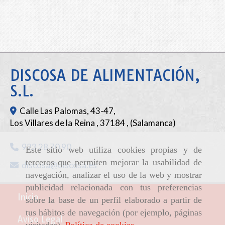
DISCOSA DE ALIMENTACIÓN,
S.L.
Calle Las Palomas, 43-47,
Los Villares de la Reina
,
37184
,
(Salamanca)
923 28 70 90
Este sitio web utiliza cookies propias y de
terceros que permiten mejorar la usabilidad de
discosa
discosa.es
navegación, analizar el uso de la web y mostrar
publicidad relacionada con tus preferencias
Inicio
sobre la base de un perfil elaborado a partir de
tus hábitos de navegación (por ejemplo, páginas
Aviso Legal