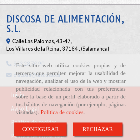
DISCOSA DE ALIMENTACIÓN,
S.L.
Calle Las Palomas, 43-47,
Los Villares de la Reina
,
37184
,
(Salamanca)
923 28 70 90
Este sitio web utiliza cookies propias y de
terceros que permiten mejorar la usabilidad de
discosa
discosa.es
navegación, analizar el uso de la web y mostrar
publicidad relacionada con tus preferencias
Inicio
sobre la base de un perfil elaborado a partir de
tus hábitos de navegación (por ejemplo, páginas
Aviso Legal
visitadas).
Política de cookies
.
Política de cookies
CONFIGURAR
RECHAZAR
Política de Privacidad