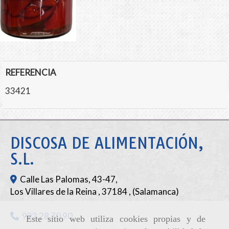
REFERENCIA
33421
DISCOSA DE ALIMENTACIÓN,
S.L.
Calle Las Palomas, 43-47,
Los Villares de la Reina
,
37184
,
(Salamanca)
923 28 70 90
Este sitio web utiliza cookies propias y de