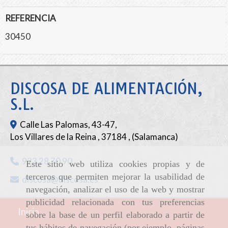
REFERENCIA
30450
DISCOSA DE ALIMENTACIÓN,
S.L.
Calle Las Palomas, 43-47,
Los Villares de la Reina
,
37184
,
(Salamanca)
923 28 70 90
Este sitio web utiliza cookies propias y de
terceros que permiten mejorar la usabilidad de
discosa
discosa.es
navegación, analizar el uso de la web y mostrar
publicidad relacionada con tus preferencias
Inicio
sobre la base de un perfil elaborado a partir de
tus hábitos de navegación (por ejemplo, páginas