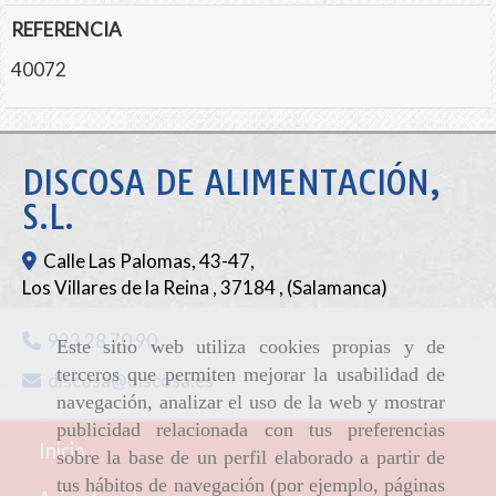
REFERENCIA
40072
DISCOSA DE ALIMENTACIÓN,
S.L.
Calle Las Palomas, 43-47,
Los Villares de la Reina
,
37184
,
(Salamanca)
923 28 70 90
Este sitio web utiliza cookies propias y de
terceros que permiten mejorar la usabilidad de
discosa
discosa.es
navegación, analizar el uso de la web y mostrar
publicidad relacionada con tus preferencias
Inicio
sobre la base de un perfil elaborado a partir de
tus hábitos de navegación (por ejemplo, páginas