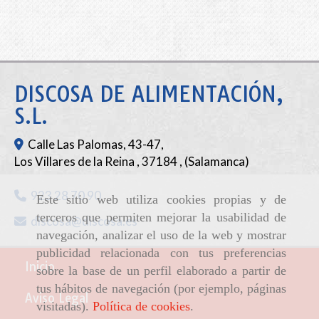
DISCOSA DE ALIMENTACIÓN,
S.L.
Calle Las Palomas, 43-47,
Los Villares de la Reina
,
37184
,
(Salamanca)
923 28 70 90
Este sitio web utiliza cookies propias y de
terceros que permiten mejorar la usabilidad de
discosa
discosa.es
navegación, analizar el uso de la web y mostrar
publicidad relacionada con tus preferencias
Inicio
sobre la base de un perfil elaborado a partir de
tus hábitos de navegación (por ejemplo, páginas
Aviso Legal
visitadas).
Política de cookies
.