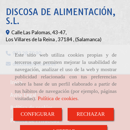
DISCOSA DE ALIMENTACIÓN,
S.L.
Calle Las Palomas, 43-47,
Los Villares de la Reina
,
37184
,
(Salamanca)
923 28 70 90
Este sitio web utiliza cookies propias y de
terceros que permiten mejorar la usabilidad de
discosa
discosa.es
navegación, analizar el uso de la web y mostrar
publicidad relacionada con tus preferencias
Inicio
sobre la base de un perfil elaborado a partir de
tus hábitos de navegación (por ejemplo, páginas
Aviso Legal
visitadas).
Política de cookies
.
Política de cookies
CONFIGURAR
RECHAZAR
Política de Privacidad