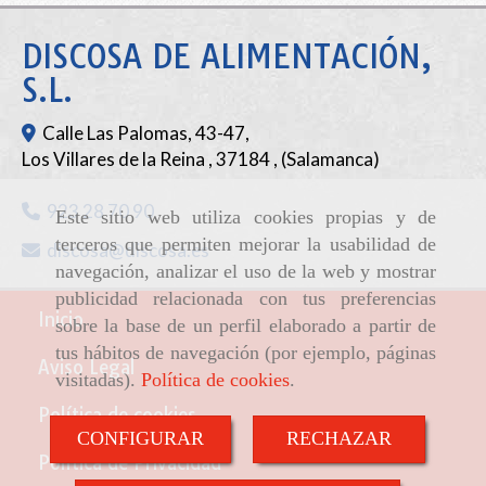
DISCOSA DE ALIMENTACIÓN,
S.L.
Calle Las Palomas, 43-47,
Los Villares de la Reina
,
37184
,
(Salamanca)
923 28 70 90
Este sitio web utiliza cookies propias y de
terceros que permiten mejorar la usabilidad de
discosa
discosa.es
navegación, analizar el uso de la web y mostrar
publicidad relacionada con tus preferencias
Inicio
sobre la base de un perfil elaborado a partir de
tus hábitos de navegación (por ejemplo, páginas
Aviso Legal
visitadas).
Política de cookies
.
Política de cookies
CONFIGURAR
RECHAZAR
Política de Privacidad