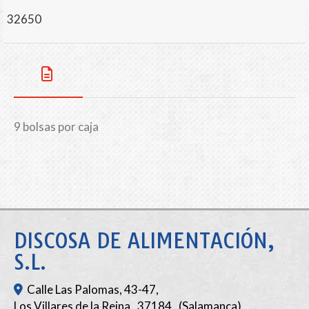
32650
9 bolsas por caja
DISCOSA DE ALIMENTACIÓN,
S.L.
Calle Las Palomas, 43-47,
Los Villares de la Reina
,
37184
,
(Salamanca)