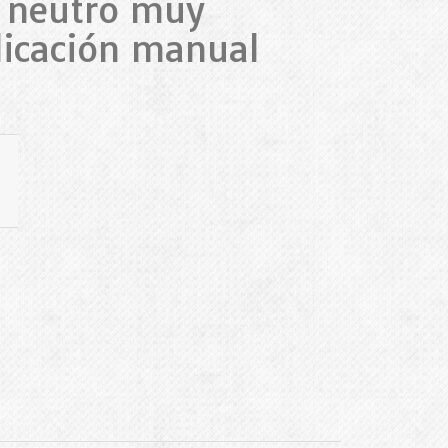
o neutro muy
licación manual