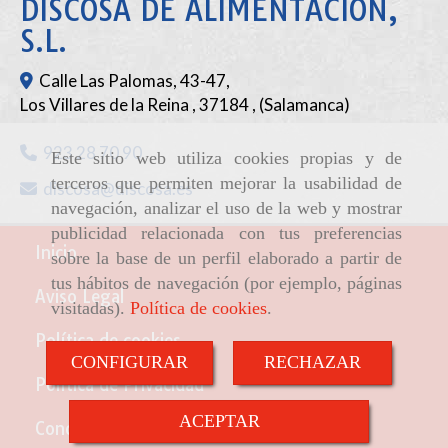
DISCOSA DE ALIMENTACIÓN,
S.L.
Calle Las Palomas, 43-47,
Los Villares de la Reina
,
37184
,
(Salamanca)
923 28 70 90
Este sitio web utiliza cookies propias y de
terceros que permiten mejorar la usabilidad de
discosa
discosa.es
navegación, analizar el uso de la web y mostrar
publicidad relacionada con tus preferencias
Inicio
sobre la base de un perfil elaborado a partir de
tus hábitos de navegación (por ejemplo, páginas
Aviso Legal
visitadas).
Política de cookies
.
Política de cookies
CONFIGURAR
RECHAZAR
Política de Privacidad
ACEPTAR
Condiciones de venta online