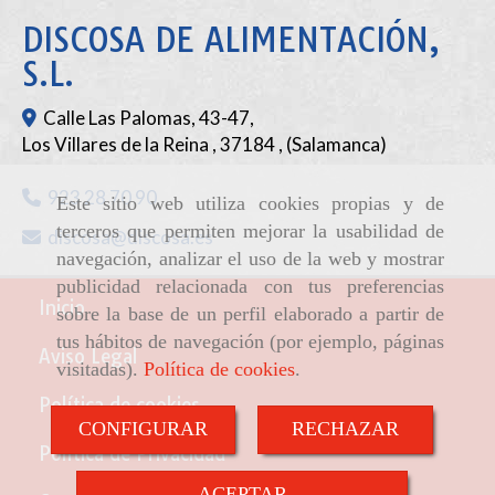
DISCOSA DE ALIMENTACIÓN,
S.L.
Calle Las Palomas, 43-47,
Los Villares de la Reina
,
37184
,
(Salamanca)
923 28 70 90
Este sitio web utiliza cookies propias y de
terceros que permiten mejorar la usabilidad de
discosa
discosa.es
navegación, analizar el uso de la web y mostrar
publicidad relacionada con tus preferencias
Inicio
sobre la base de un perfil elaborado a partir de
tus hábitos de navegación (por ejemplo, páginas
Aviso Legal
visitadas).
Política de cookies
.
Política de cookies
CONFIGURAR
RECHAZAR
Política de Privacidad
ACEPTAR