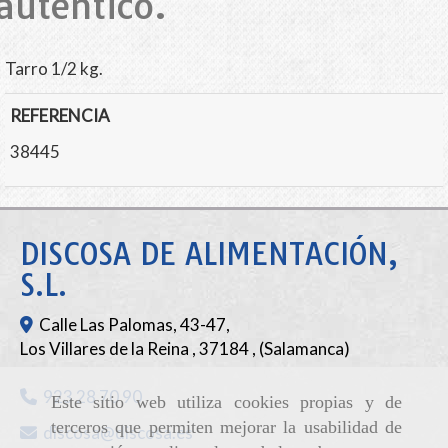
auténtico.
Tarro 1/2 kg.
REFERENCIA
38445
DISCOSA DE ALIMENTACIÓN,
S.L.
Calle Las Palomas, 43-47,
Los Villares de la Reina
,
37184
,
(Salamanca)
923 28 70 90
Este sitio web utiliza cookies propias y de
terceros que permiten mejorar la usabilidad de
discosa
discosa.es