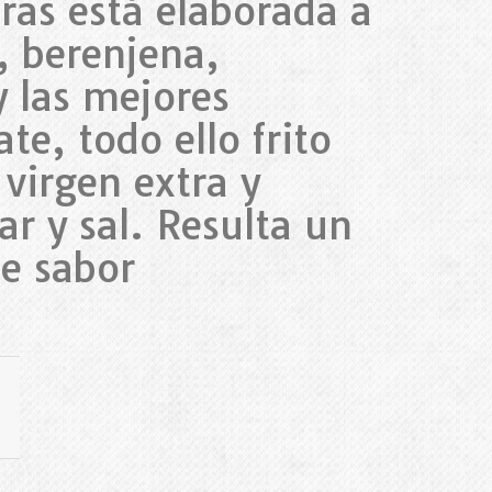
uras está elaborada a
n, berenjena,
y las mejores
te, todo ello frito
 virgen extra y
r y sal. Resulta un
de sabor