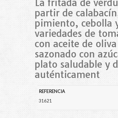
La fritada de verd
partir de calabací
pimiento, cebolla 
variedades de toma
con aceite de oliva
sazonado con azúca
plato saludable y 
auténticament
REFERENCIA
31621