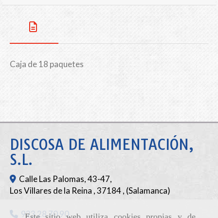
Caja de 18 paquetes
DISCOSA DE ALIMENTACIÓN,
S.L.
Calle Las Palomas, 43-47,
Los Villares de la Reina
,
37184
,
(Salamanca)
923 28 70 90
Este sitio web utiliza cookies propias y de