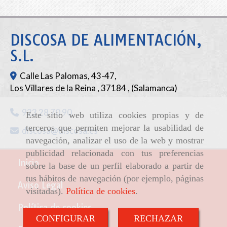
DISCOSA DE ALIMENTACIÓN,
S.L.
Calle Las Palomas, 43-47,
Los Villares de la Reina
,
37184
,
(Salamanca)
923 28 70 90
Este sitio web utiliza cookies propias y de
terceros que permiten mejorar la usabilidad de
discosa
discosa.es
navegación, analizar el uso de la web y mostrar
publicidad relacionada con tus preferencias
Inicio
sobre la base de un perfil elaborado a partir de
tus hábitos de navegación (por ejemplo, páginas
Aviso Legal
visitadas).
Política de cookies
.
Política de cookies
CONFIGURAR
RECHAZAR