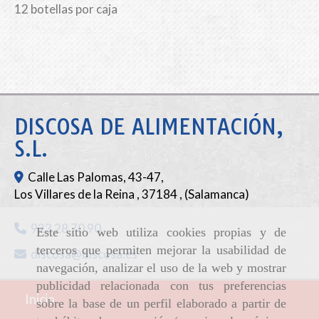
12 botellas por caja
DISCOSA DE ALIMENTACIÓN,
S.L.
Calle Las Palomas, 43-47,
Los Villares de la Reina
,
37184
,
(Salamanca)
923 28 70 90
Este sitio web utiliza cookies propias y de
terceros que permiten mejorar la usabilidad de
discosa
discosa.es
navegación, analizar el uso de la web y mostrar
publicidad relacionada con tus preferencias
Inicio
sobre la base de un perfil elaborado a partir de