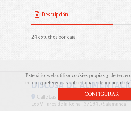
Descripción
24 estuches por caja
Este sitio web utiliza cookies propias y de terce
con tus preferencias sobre la base de un perfil el
DISCOSA DE ALIMENTACIÓ
CONFIGURAR
Calle Las Palomas, 43-47,
Los Villares de la Reina
,
37184
,
(Salamanca)
923 28 70 90
discosa
discosa.es