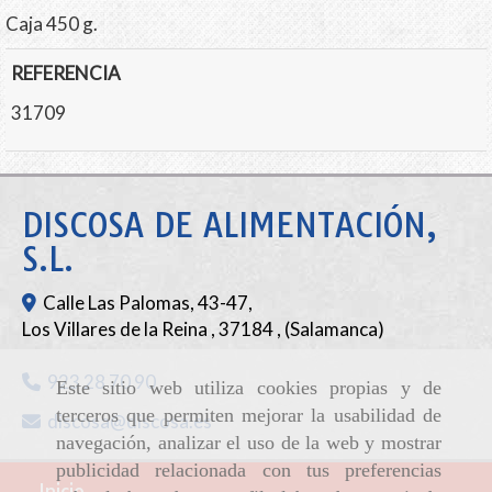
Caja 450 g.
REFERENCIA
31709
DISCOSA DE ALIMENTACIÓN,
S.L.
Calle Las Palomas, 43-47,
Los Villares de la Reina
,
37184
,
(Salamanca)
923 28 70 90
Este sitio web utiliza cookies propias y de
terceros que permiten mejorar la usabilidad de
discosa
discosa.es
navegación, analizar el uso de la web y mostrar
publicidad relacionada con tus preferencias
Inicio