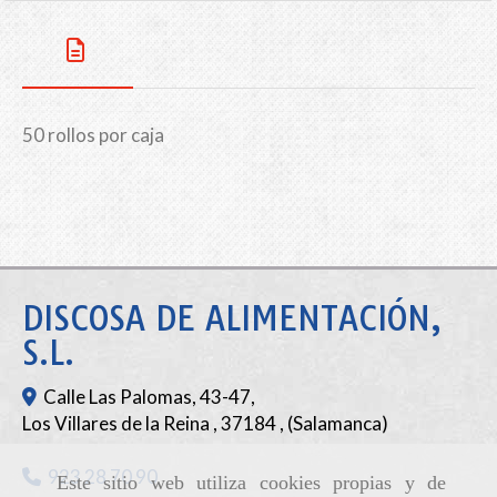
50 rollos por caja
DISCOSA DE ALIMENTACIÓN,
S.L.
Calle Las Palomas, 43-47,
Los Villares de la Reina
,
37184
,
(Salamanca)
923 28 70 90
Este sitio web utiliza cookies propias y de