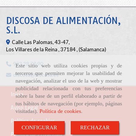
DISCOSA DE ALIMENTACIÓN,
S.L.
Calle Las Palomas, 43-47,
Los Villares de la Reina
,
37184
,
(Salamanca)
923 28 70 90
Este sitio web utiliza cookies propias y de
terceros que permiten mejorar la usabilidad de
discosa
discosa.es
navegación, analizar el uso de la web y mostrar
publicidad relacionada con tus preferencias
Inicio
sobre la base de un perfil elaborado a partir de
tus hábitos de navegación (por ejemplo, páginas
Aviso Legal
visitadas).
Política de cookies
.
Política de cookies
CONFIGURAR
RECHAZAR
Política de Privacidad