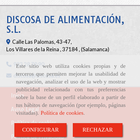
DISCOSA DE ALIMENTACIÓN,
S.L.
Calle Las Palomas, 43-47,
Los Villares de la Reina
,
37184
,
(Salamanca)
923 28 70 90
Este sitio web utiliza cookies propias y de
terceros que permiten mejorar la usabilidad de
discosa
discosa.es
navegación, analizar el uso de la web y mostrar
publicidad relacionada con tus preferencias
Inicio
sobre la base de un perfil elaborado a partir de
tus hábitos de navegación (por ejemplo, páginas
Aviso Legal
visitadas).
Política de cookies
.
Política de cookies
CONFIGURAR
RECHAZAR
Política de Privacidad