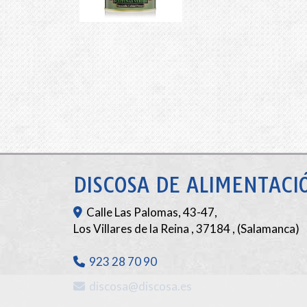
DISCOSA DE ALIMENTACIÓ
Calle Las Palomas, 43-47,
Los Villares de la Reina
,
37184
,
(Salamanca)
923 28 70 90
discosa
discosa.es