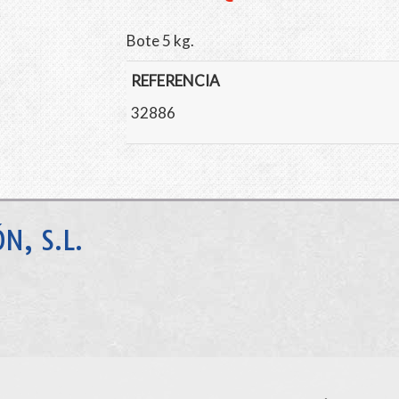
Bote 5 kg.
REFERENCIA
32886
N, S.L.