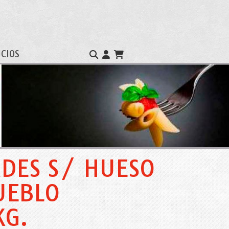
ICIOS
RDES S/ HUESO
UEBLO
KG.