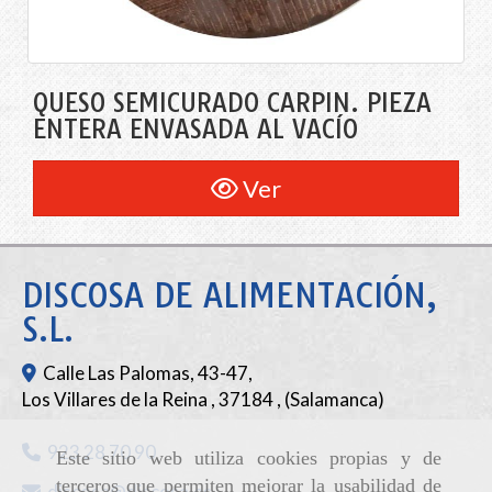
QUESO SEMICURADO CARPIN. PIEZA
ENTERA ENVASADA AL VACÍO
Ver
DISCOSA DE ALIMENTACIÓN,
S.L.
Calle Las Palomas, 43-47,
Los Villares de la Reina
,
37184
,
(Salamanca)
923 28 70 90
Este sitio web utiliza cookies propias y de
terceros que permiten mejorar la usabilidad de
discosa
discosa.es