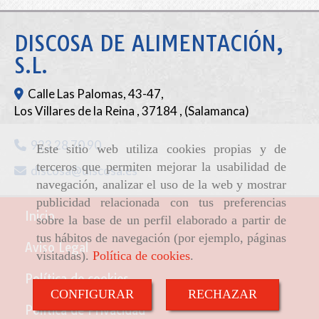
DISCOSA DE ALIMENTACIÓN,
S.L.
Calle Las Palomas, 43-47,
Los Villares de la Reina
,
37184
,
(Salamanca)
923 28 70 90
Este sitio web utiliza cookies propias y de
terceros que permiten mejorar la usabilidad de
discosa
discosa.es
navegación, analizar el uso de la web y mostrar
publicidad relacionada con tus preferencias
Inicio
sobre la base de un perfil elaborado a partir de
tus hábitos de navegación (por ejemplo, páginas
Aviso Legal
visitadas).
Política de cookies
.
Política de cookies
CONFIGURAR
RECHAZAR
Política de Privacidad