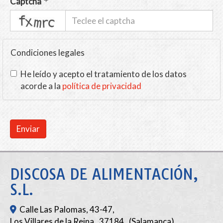
Captcha
captcha
Condiciones legales
He leído y acepto el tratamiento de los datos
acorde a la
política de privacidad
Enviar
DISCOSA DE ALIMENTACIÓN,
S.L.
Calle Las Palomas, 43-47,
Los Villares de la Reina
,
37184
,
(Salamanca)