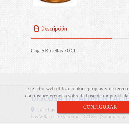
Descripción
Caja 6 Botellas 70 Cl.
Este sitio web utiliza cookies propias y de terce
con tus preferencias sobre la base de un perfil el
DISCOSA DE ALIMENTACIÓ
CONFIGURAR
Calle Las Palomas, 43-47,
Los Villares de la Reina
,
37184
,
(Salamanca)