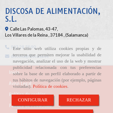
DISCOSA DE ALIMENTACIÓN,
S.L.
Calle Las Palomas, 43-47,
Los Villares de la Reina
,
37184
,
(Salamanca)
923 28 70 90
Este sitio web utiliza cookies propias y de
terceros que permiten mejorar la usabilidad de
discosa
discosa.es
navegación, analizar el uso de la web y mostrar
publicidad relacionada con tus preferencias
Inicio
sobre la base de un perfil elaborado a partir de
tus hábitos de navegación (por ejemplo, páginas
Aviso Legal
visitadas).
Política de cookies
.
Política de cookies
CONFIGURAR
RECHAZAR
Política de Privacidad