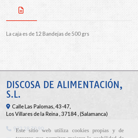
La caja es de 12 Bandejas de 500 grs
DISCOSA DE ALIMENTACIÓN,
S.L.
Calle Las Palomas, 43-47,
Los Villares de la Reina
,
37184
,
(Salamanca)
923 28 70 90
Este sitio web utiliza cookies propias y de