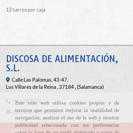
12 tarros por caja
DISCOSA DE ALIMENTACIÓN,
S.L.
Calle Las Palomas, 43-47,
Los Villares de la Reina
,
37184
,
(Salamanca)
923 28 70 90
Este sitio web utiliza cookies propias y de
terceros que permiten mejorar la usabilidad de
discosa
discosa.es
navegación, analizar el uso de la web y mostrar
publicidad relacionada con tus preferencias
Inicio
sobre la base de un perfil elaborado a partir de