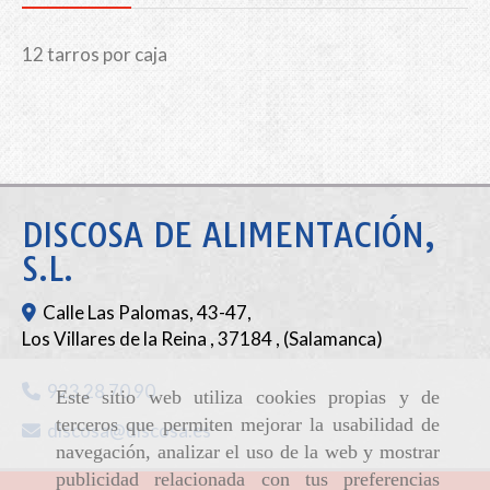
12 tarros por caja
DISCOSA DE ALIMENTACIÓN,
S.L.
Calle Las Palomas, 43-47,
Los Villares de la Reina
,
37184
,
(Salamanca)
923 28 70 90
Este sitio web utiliza cookies propias y de
terceros que permiten mejorar la usabilidad de
discosa
discosa.es
navegación, analizar el uso de la web y mostrar
publicidad relacionada con tus preferencias