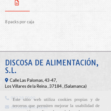
8 packs por caja
DISCOSA DE ALIMENTACIÓN,
S.L.
Calle Las Palomas, 43-47,
Los Villares de la Reina
,
37184
,
(Salamanca)
923 28 70 90
Este sitio web utiliza cookies propias y de
terceros que permiten mejorar la usabilidad de
discosa
discosa.es