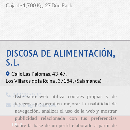
Caja de 1,700 Kg. 27 Dúo Pack.
DISCOSA DE ALIMENTACIÓN,
S.L.
Calle Las Palomas, 43-47,
Los Villares de la Reina
,
37184
,
(Salamanca)
923 28 70 90
Este sitio web utiliza cookies propias y de
terceros que permiten mejorar la usabilidad de
discosa
discosa.es
navegación, analizar el uso de la web y mostrar
publicidad relacionada con tus preferencias
Inicio
sobre la base de un perfil elaborado a partir de