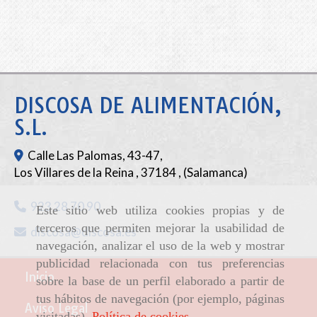
DISCOSA DE ALIMENTACIÓN,
S.L.
Calle Las Palomas, 43-47,
Los Villares de la Reina
,
37184
,
(Salamanca)
923 28 70 90
Este sitio web utiliza cookies propias y de
terceros que permiten mejorar la usabilidad de
discosa
discosa.es
navegación, analizar el uso de la web y mostrar
publicidad relacionada con tus preferencias
Inicio
sobre la base de un perfil elaborado a partir de
tus hábitos de navegación (por ejemplo, páginas
Aviso Legal
visitadas).
Política de cookies
.