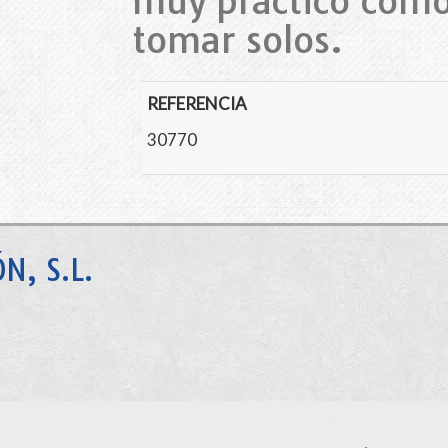
muy práctico como
tomar solos.
REFERENCIA
30770
N, S.L.