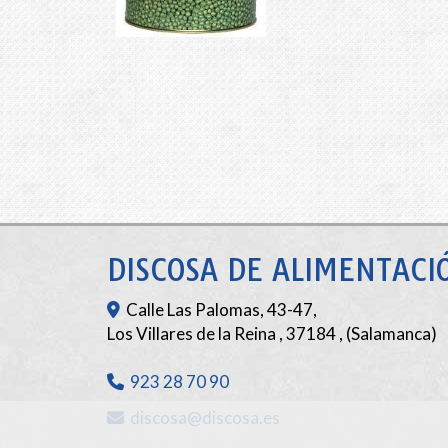
DISCOSA DE ALIMENTACIÓ
Calle Las Palomas, 43-47,
Los Villares de la Reina
,
37184
,
(Salamanca)
923 28 70 90
discosa
discosa.es