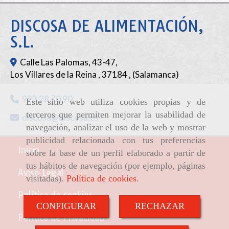
DISCOSA DE ALIMENTACIÓN,
S.L.
Calle Las Palomas, 43-47,
Los Villares de la Reina
,
37184
,
(Salamanca)
923 28 70 90
Este sitio web utiliza cookies propias y de
terceros que permiten mejorar la usabilidad de
discosa
discosa.es
navegación, analizar el uso de la web y mostrar
publicidad relacionada con tus preferencias
Inicio
sobre la base de un perfil elaborado a partir de
tus hábitos de navegación (por ejemplo, páginas
Aviso Legal
visitadas).
Política de cookies
.
Política de cookies
CONFIGURAR
RECHAZAR
Política de Privacidad