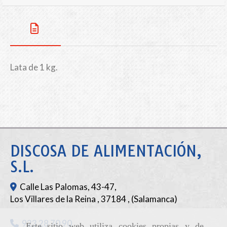
Lata de 1 kg.
DISCOSA DE ALIMENTACIÓN,
S.L.
Calle Las Palomas, 43-47,
Los Villares de la Reina
,
37184
,
(Salamanca)
923 28 70 90
Este sitio web utiliza cookies propias y de