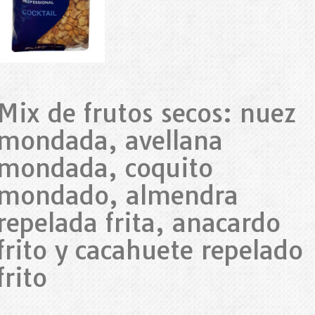
Mix de frutos secos: nuez
mondada, avellana
mondada, coquito
mondado, almendra
repelada frita, anacardo
frito y cacahuete repelado
frito