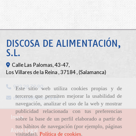
DISCOSA DE ALIMENTACIÓN,
S.L.
Calle Las Palomas, 43-47,
Los Villares de la Reina
,
37184
,
(Salamanca)
923 28 70 90
Este sitio web utiliza cookies propias y de
terceros que permiten mejorar la usabilidad de
discosa
discosa.es
navegación, analizar el uso de la web y mostrar
publicidad relacionada con tus preferencias
Inicio
sobre la base de un perfil elaborado a partir de
tus hábitos de navegación (por ejemplo, páginas
Aviso Legal
visitadas).
Política de cookies
.