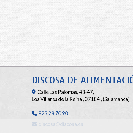
DISCOSA DE ALIMENTACIÓ
Calle Las Palomas, 43-47,
Los Villares de la Reina
,
37184
,
(Salamanca)
923 28 70 90
discosa
discosa.es