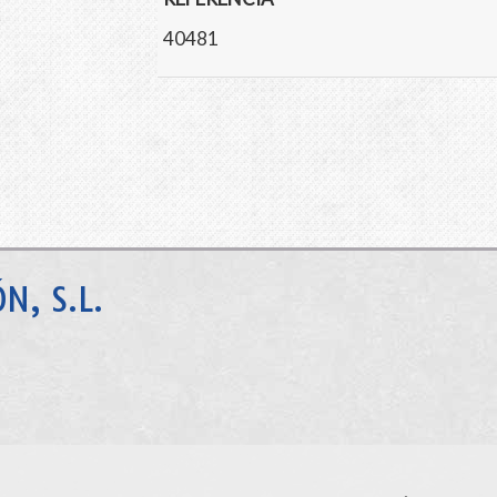
40481
N, S.L.