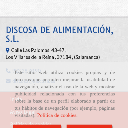
DISCOSA DE ALIMENTACIÓN,
S.L.
Calle Las Palomas, 43-47,
Los Villares de la Reina
,
37184
,
(Salamanca)
923 28 70 90
Este sitio web utiliza cookies propias y de
terceros que permiten mejorar la usabilidad de
discosa
discosa.es
navegación, analizar el uso de la web y mostrar
publicidad relacionada con tus preferencias
Inicio
sobre la base de un perfil elaborado a partir de
tus hábitos de navegación (por ejemplo, páginas
Aviso Legal
visitadas).
Política de cookies
.
Política de cookies