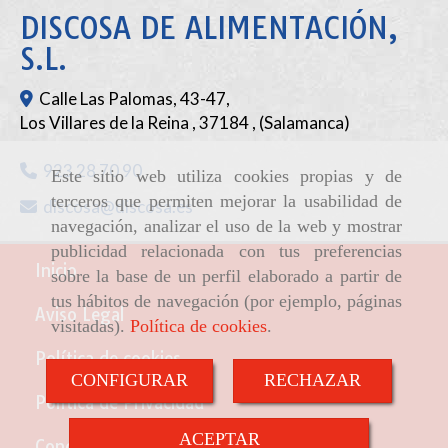
DISCOSA DE ALIMENTACIÓN,
S.L.
Calle Las Palomas, 43-47,
Los Villares de la Reina
,
37184
,
(Salamanca)
923 28 70 90
Este sitio web utiliza cookies propias y de
terceros que permiten mejorar la usabilidad de
discosa
discosa.es
navegación, analizar el uso de la web y mostrar
publicidad relacionada con tus preferencias
Inicio
sobre la base de un perfil elaborado a partir de
tus hábitos de navegación (por ejemplo, páginas
Aviso Legal
visitadas).
Política de cookies
.
Política de cookies
CONFIGURAR
RECHAZAR
Política de Privacidad
ACEPTAR
Condiciones de venta online