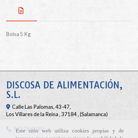
Bolsa 5 Kg
DISCOSA DE ALIMENTACIÓN,
S.L.
Calle Las Palomas, 43-47,
Los Villares de la Reina
,
37184
,
(Salamanca)
923 28 70 90
Este sitio web utiliza cookies propias y de