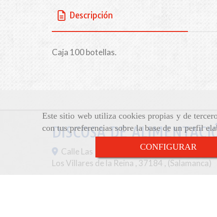
Descripción
Caja 100 botellas.
Este sitio web utiliza cookies propias y de terce
con tus preferencias sobre la base de un perfil el
DISCOSA DE ALIMENTACIÓ
CONFIGURAR
Calle Las Palomas, 43-47,
Los Villares de la Reina
,
37184
,
(Salamanca)
923 28 70 90
discosa
discosa.es